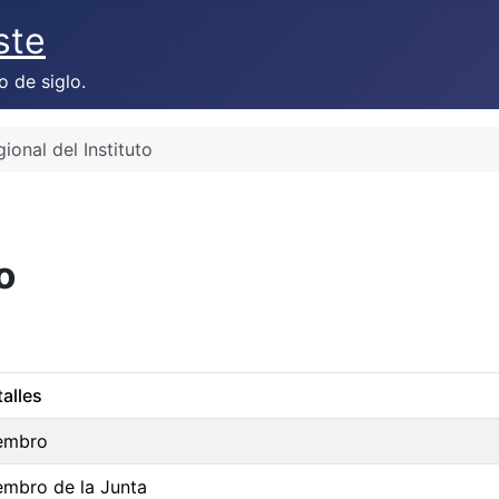
ste
o de siglo.
ional del Instituto
o
alles
embro
embro de la Junta