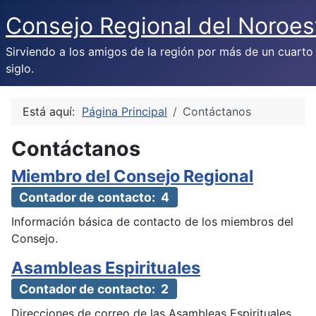
Consejo Regional del Noroes
Sirviendo a los amigos de la región por más de un cuarto
siglo.
Está aquí:
Página Principal
Contáctanos
Contáctanos
Miembro del Consejo Regional
Contador de contacto: 4
Información básica de contacto de los miembros del
Consejo.
Asambleas Espirituales
Contador de contacto: 2
Direcciones de correo de las Asambleas Espirituales